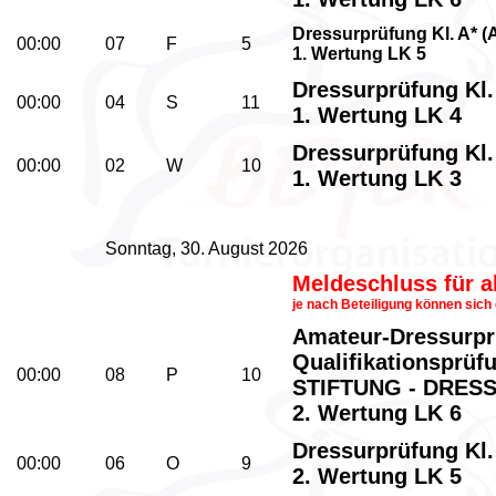
Dressurprüfung Kl. A* (A
00:00
07
F
5
1. Wertung LK 5
Dressurprüfung Kl. 
00:00
04
S
11
1. Wertung LK 4
Dressurprüfung Kl.
00:00
02
W
10
1. Wertung LK 3
Sonntag, 30. August 2026
Meldeschluss für 
je nach Beteiligung können sich
Amateur-Dressurprü
Qualifikationsprü
00:00
08
P
10
STIFTUNG - DRESS
2. Wertung LK 6
Dressurprüfung Kl. 
00:00
06
O
9
2. Wertung LK 5