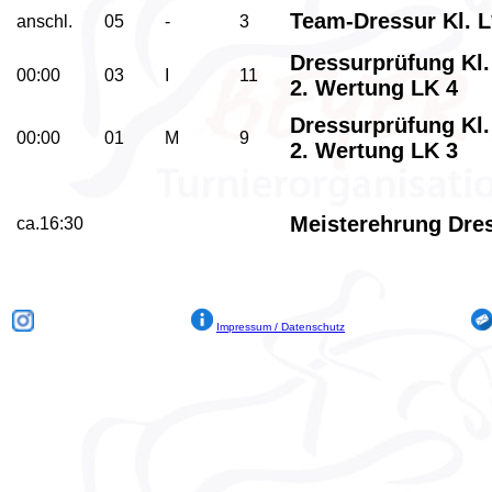
Team-Dressur Kl. L
anschl.
05
-
3
Dressurprüfung Kl.
00:00
03
I
11
2. Wertung LK 4
Dressurprüfung Kl.
00:00
01
M
9
2. Wertung LK 3
Meisterehrung Dres
ca.16:30
Impressum / Datenschutz