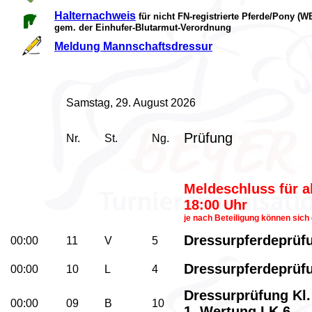
Halternachweis
für nicht FN-registrierte Pferde/Pony (
gem. der Einhufer-Blutarmut-Verordnung
Meldung Mannschaftsdressur
Samstag, 29. August 2026
Prüfung
Nr.
St.
Ng.
Meldeschluss für a
18:00 Uhr
je nach Beteiligung können sich
Dressurpferdeprüfu
00:00
11
V
5
Dressurpferdeprüfu
00:00
10
L
4
Dressurprüfung Kl. 
00:00
09
B
10
1. Wertung LK 6