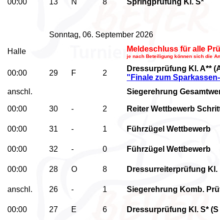
00:00
13
N
8
Springprüfung Kl. S*
Sonntag, 06. September 2026
Meldeschluss für alle P
Halle
je nach Beteiligung können sich die A
Dressurprüfung Kl. A**
(
00:00
29
F
2
"Finale zum Sparkassen-
anschl.
Siegerehrung Gesamtwer
00:00
30
-
2
Reiter Wettbewerb
Schrit
00:00
31
-
1
Führzügel Wettbewerb
00:00
32
-
0
Führzügel Wettbewerb
00:00
28
O
8
Dressurreiterprüfung Kl.
anschl.
26
-
1
Siegerehrung Komb. Prüf
00:00
27
E
6
Dressurprüfung Kl. S* (S 