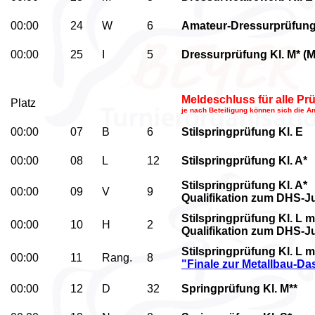
00:00
24
W
6
Amateur-Dressurprüfung
00:00
25
I
5
Dressurprüfung Kl. M* (M
Meldeschluss für alle P
Platz
je nach Beteiligung können sich die A
00:00
07
B
6
Stilspringprüfung Kl. E
00:00
08
L
12
Stilspringprüfung Kl. A*
Stilspringprüfung Kl. A*
00:00
09
V
9
Qualifikation zum DHS-
Stilspringprüfung Kl. L m
00:00
10
H
2
Qualifikation zum DHS-
Stilspringprüfung Kl. L m
00:00
11
Rang.
8
"Finale zur Metallbau-D
00:00
12
D
32
Springprüfung Kl. M**