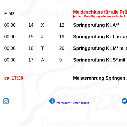
Meldeschluss für alle P
Platz
je nach Beteiligung können sich die A
00:00
14
X
12
Springprüfung Kl. A**
00:00
15
J
19
Springprüfung Kl. L
m. an
00:00
16
T
26
Springprüfung Kl. M*
m. 
00:00
17
A
9
Springprüfung Kl. S*
mit
ca. 17:30
Meisterehrung Springen 2
Impressum / Datenschutz