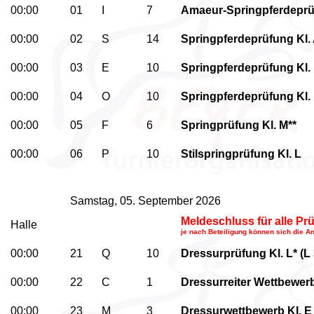
00:00
01
I
7
Amaeur-Springpferdeprüf
00:00
02
S
14
Springpferdeprüfung Kl. 
00:00
03
E
10
Springpferdeprüfung Kl.
00:00
04
O
10
Springpferdeprüfung Kl.
00:00
05
F
6
Springprüfung Kl. M**
00:00
06
P
10
Stilspringprüfung Kl. L
Samstag, 05. September 2026
Meldeschluss für alle P
Halle
je nach Beteiligung können sich die A
00:00
21
Q
10
Dressurprüfung Kl. L* (L 
00:00
22
C
1
Dressurreiter Wettbewer
00:00
23
M
3
Dressurwettbewerb
Kl. 